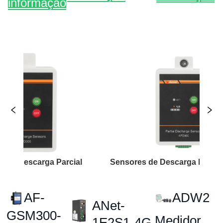
scarga Parcial
Senso