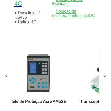
teção Acre AM5SE