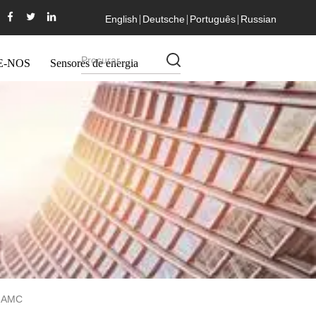
English
Deutsche
Português
Russian
E-NOS
Sensores de energia
e AMC