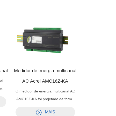
anal
Medidor de energia multicanal
AC Acrel AMC16Z-KA
al
orma
O medidor de energia multicanal AC
s
AMC16Z-KA foi projetado de forma
de
independente para atender às
 de
MAIS
necessidades de gerenciamento de