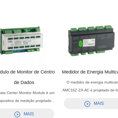
dulo de Monitor de Centro
Medidor de Energia Multic
de Dados
O medidor de energia multican
AMC16Z-ZA AC é projetado de f
ata Center Monitor Module é um
independente para atender à
ispositivo de medição projetado
MAIS
necessidades dos requisitos 
especificamente para o
gerenciamento de distribuição
MAIS
gerenciamento de fonte de