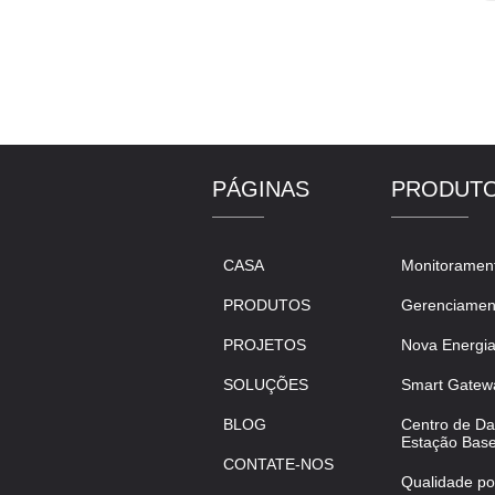
barr
Est
de c
a c
PÁGINAS
PRODUT
mo
b
i
CASA
Monitorament
PRODUTOS
Gerenciamen
PROJETOS
Nova Energi
mon
SOLUÇÕES
Smart Gatew
BLOG
Centro de Dat
Estação Bas
CONTATE-NOS
Qualidade p