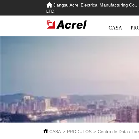
Jiangsu Acrel Electrical Manufacturing Co.,
LTD.
CASA
PR
CASA
>
PRODUTOS
>
Centro de Data / Tor