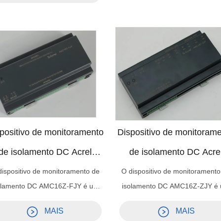
energia de precisão cada vez m
limentação do servidor no data
do data center. É adequado par
nter. Tal dispositivo é pequeno e
monitoramento inrelligent ger
equintado em design, capaz de
carioso de equipamentos de
onitoramento centralizado em
distribuição terminal.
âmetros elétricos e estados liga-
esliga de dezenas de circuitos,
indo circuito de linha de entrada e
uito de linha de saída, e alcança a
alta integração de circuitos de
positivo de monitoramento
Dispositivo de monitoram
monitoramento em volume.
de isolamento DC Acrel
de isolamento DC Acre
AMC16Z-FJY
AMC16Z-ZJY
dispositivo de monitoramento de
O dispositivo de monitoramento
olamento DC AMC16Z-FJY é um
isolamento DC AMC16Z-ZJY é
spositivo para monitoramento e
dispositivo para monitorament
MAIS
MAIS
nciamento on-line em tempo real
gerenciamento on-line em tempo