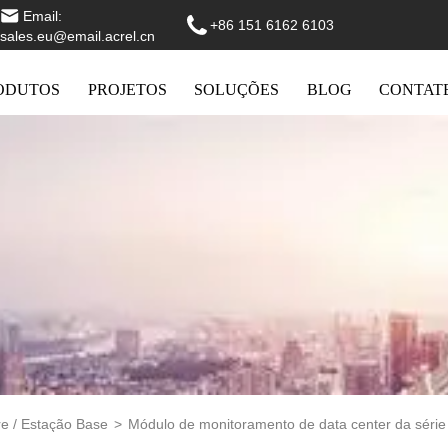
Email:
+86 151 6162 6103
sales.eu@email.acrel.cn
ODUTOS
PROJETOS
SOLUÇÕES
BLOG
CONTAT
re / Estação Base
>
Módulo de monitoramento de data center da séri