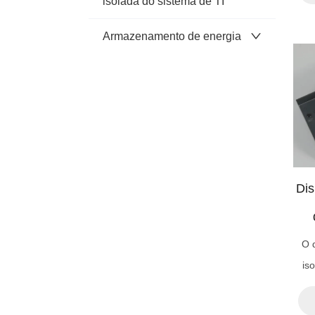
isolada do sistema de TI
a
Armazenamento de energia
ce
r
m
par
d
inclu
circ
Dis
O 
is
di
gere