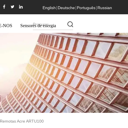
English
Deutsche
Português
Russian
E-NOS
Sensores de energia
s Remotas Acre ARTU100