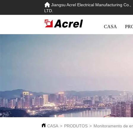
Jiangsu Acrel Electrical Manufacturing Co.,
LTD.
CASA
PR
CASA
>
PRODUTOS
>
Monitoramento de e