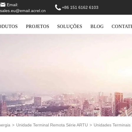
Email:
+86 151 6162 6103
sales.eu@email.acrel.cn
ODUTOS
PROJETOS
SOLUÇÕES
BLOG
CONTAT
nergia
>
Unidade Terminal Remota Série ARTU
>
Unidades Terminai