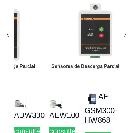
l
Sensores de Descarga Parcial Três-em-Um
Rel