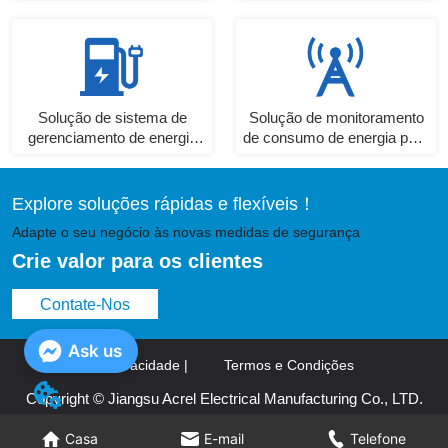
para IDC
Solução de sistema de
Solução de monitoramento
gerenciamento de energia
de consumo de energia para
da pilha de carregamento
estação base
Explore soluções rápidas e flexíveis！
Adapte o seu negócio às novas medidas de segurança
Crie valor para os clientes
Contate-Nos
Ask us
Política de privacidade |
Termos e Condições
Copyright © Jiangsu Acrel Electrical Manufacturing Co., LTD.
Casa
Casa
E-mail
E-mail
Telefone
Telefone