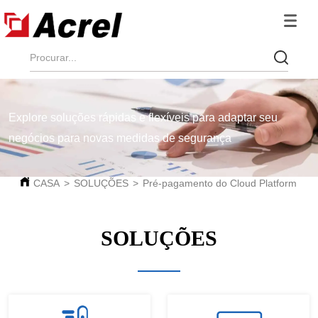
Explore soluções rápidas e flexíveis para adaptar seu
negócios para novas medidas de segurança
CASA
>
SOLUÇÕES
>
Pré-pagamento do Cloud Platform
SOLUÇÕES