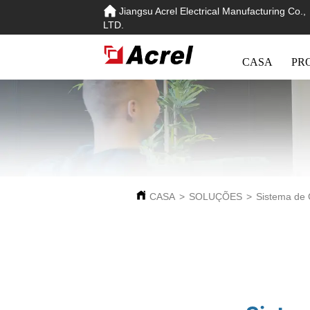
Jiangsu Acrel Electrical Manufacturing Co.,
LTD.
CASA
PR
CASA
>
SOLUÇÕES
>
Sistema de 