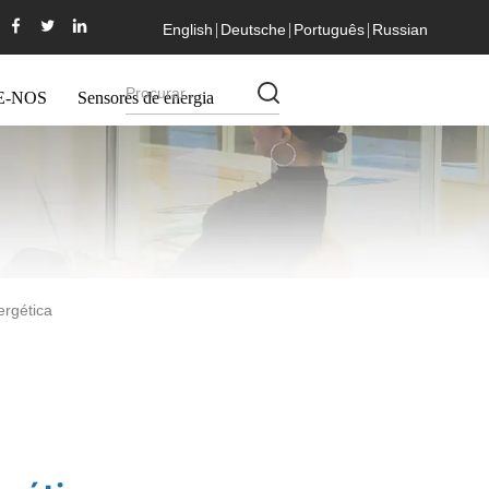
English
Deutsche
Português
Russian
E-NOS
Sensores de energia
ergética