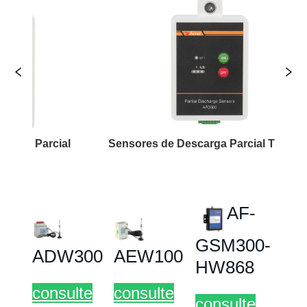
Sensores de Descarga Parcial Três-em-Um
Relé