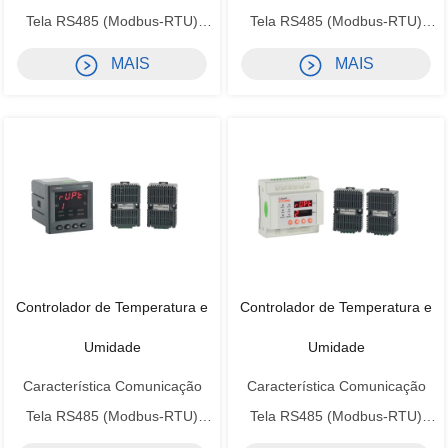
Tela RS485 (Modbus-RTU)
Tela RS485 (Modbus-RTU)
Visor LED Função Precisão
Visor LED Função Precisão
MAIS
MAIS
Temperatura ±1℃ Umidade ±
Temperatura ±1℃ Umidade
5%RH Alimentação auxiliar CA
±5%RH Alimentação auxiliar CA
85-265V, CC 100-350V
85-265V, CC 100-350V
Consumo Alimentação auxiliar:
Consumo Alimentação auxiliar:
Consumo de energia básico
Consumo de energia básico
(≤0,8 w) Consumo de energia
(≤0,8 w) Consumo de energia
do relé (cada...
do relé (cada ...
Controlador de Temperatura e
Controlador de Temperatura e
Umidade
Umidade
Característica Comunicação
Característica Comunicação
Tela RS485 (Modbus-RTU)
Tela RS485 (Modbus-RTU)
Visor LED Função Precisão
Visor LED Função Precisão