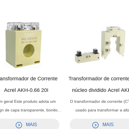
ansformador de Corrente
Transformador de corrent
Acrel AKH-0.66 20I
núcleo dividido Acrel AK
0,66-K para barrament
m geral Este produto adota um
O transformador de corrente (C
gn de capa transparente, bonito e
usado para transformar a alt
pacto na aparência, conveniente
corrente AC em pequenos valo
MAIS
MAIS
 a fiação e pode ver claramente a
facilmente gerenciáveis. Eles 