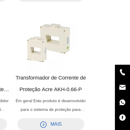
 do
conectados ao medidor ou relé do
 a
painel e podem ajudar a medir a
nto.
corrente ou proteger o equipamento.
Transformador de Corrente de
te
Proteção Acre AKH-0.66-P
didor
Em geral Este produto é desenvolvido
6
para o sistema de proteção para
.
detectar curto-circuito ou corrente de
MAIS
m as
sobrecarga. Possui diferentes níveis