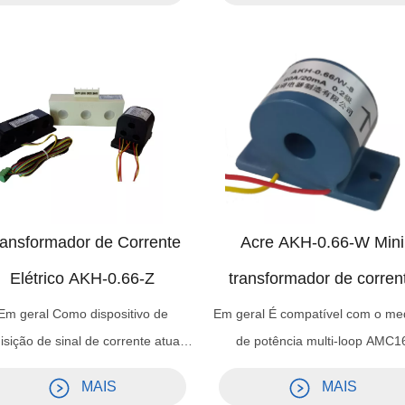
ão do condutor secundário. Projeto
conectados ao medidor ou relé
uro redondo, especialmente usado
painel e podem ajudar a medir
 cabos, como um componente d...
corrente ou proteger o equipame
ansformador de Corrente
Acre AKH-0.66-W Mini
Elétrico AKH-0.66-Z
transformador de corren
para linha de cobre
Em geral Como dispositivo de
Em geral É compatível com o me
isição de sinal de corrente atual,
de potência multi-loop AMC1
geralmente é combinado com
produzido por nossa empresa
MAIS
MAIS
ispositivo de monitoramento de
Suportando o uso, o produto te