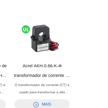
e de
Acrel AKH-0.66-K-Φ
H-
transformador de corrente de
o
núcleo dividido para cabo
T) é
O transformador de corrente (CT) é
a
usado para transformar a alta
certificado UL
res
corrente AC em pequenos valores
MAIS
são
facilmente gerenciáveis. Eles são