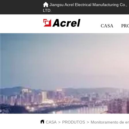
Jiangsu Acrel Electrical Manufacturing Co.,
LTD.
CASA
PR
CASA
>
PRODUTOS
>
Monitoramento de e