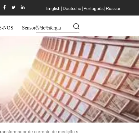
English
Deutsche
Português
Russian
E-NOS
Sensores de energia
ransformador de corrente de medição série AKH-0.66