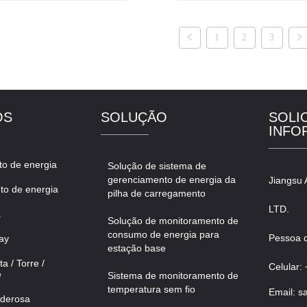
rente multi-loop (AMC16), PZ300,
vantagens de tamanho pequeno, 
juntor de caixa moldada e outros
precisão, forte capacidade de ca
1
2
3
ducts.It pode economizar espaço
instalação conveniente, etc., e re
de instalação, re...
monitoram...
OS
SOLUÇÃO
SOLI
INFO
o de energia
Solução de sistema de
gerenciamento de energia da
Jiangsu 
to de energia
pilha de carregamento
LTD.
a
Solução de monitoramento de
consumo de energia para
Pessoa d
ay
estação base
a / Torre /
Celular:
e
Sistema de monitoramento de
temperatura sem fio
Email: s
oderosa