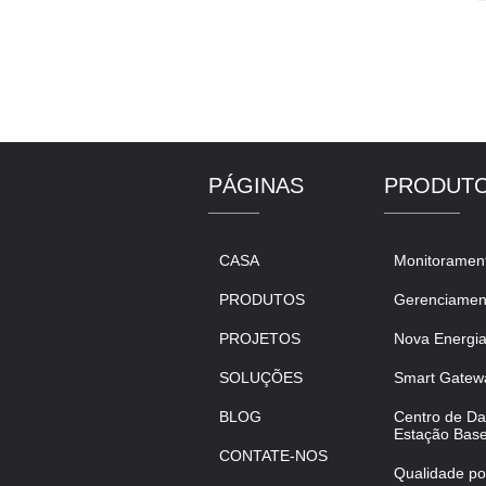
cor
dis
pro
PÁGINAS
PRODUT
CASA
Monitorament
PRODUTOS
Gerenciamen
PROJETOS
Nova Energi
SOLUÇÕES
Smart Gatew
BLOG
Centro de Dat
Estação Bas
CONTATE-NOS
Qualidade p