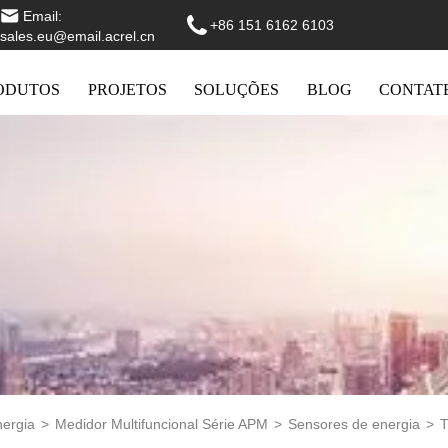
Email:
+86 151 6162 6103
sales.eu@email.acrel.cn
ODUTOS
PROJETOS
SOLUÇÕES
BLOG
CONTAT
nergia
>
Medidor Multifuncional Série APM
>
Sensores de energia
>
T