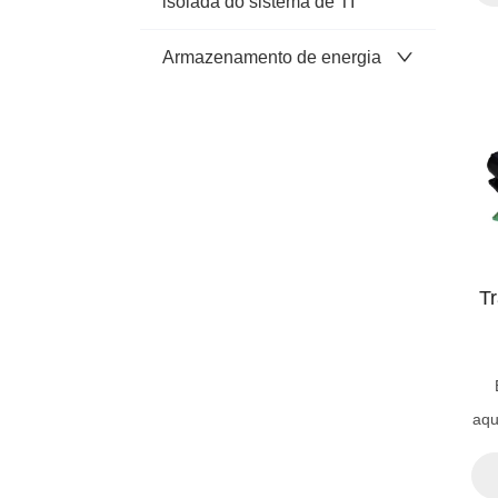
isolada do sistema de TI
fiaç
Armazenamento de energia
de f
para
Tr
aqu
d