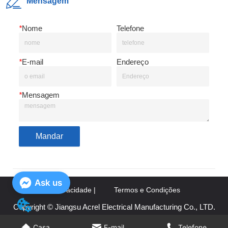
Mensagem
*
Nome
Telefone
*
E-mail
Endereço
*
Mensagem
Mandar
Ask us
Política de privacidade |
Termos e Condições
Copyright © Jiangsu Acrel Electrical Manufacturing Co., LTD.
Casa
Casa
E-mail
E-mail
Telefone
Telefone