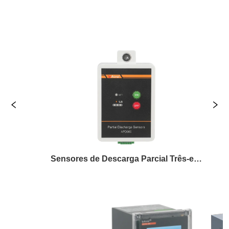
Sensores de Descarga Parcial Três-em-Um
Relé d