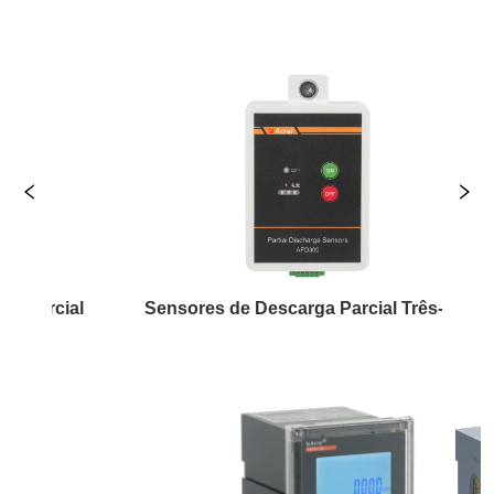
al
Sensores de Descarga Parcial Três-em-Um
Re