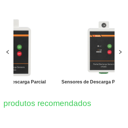
carga Parcial
Sensores de Descarga Par