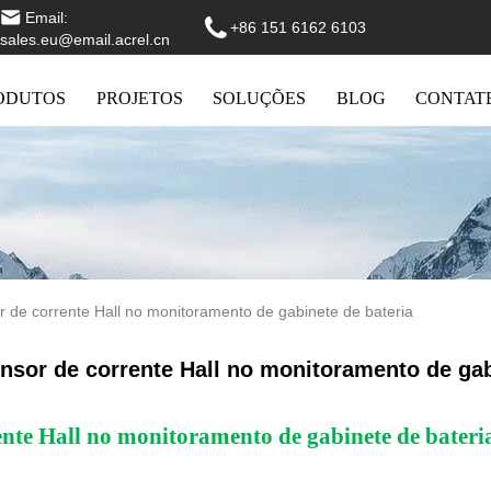
Email:
+86 151 6162 6103
sales.eu@email.acrel.cn
ODUTOS
PROJETOS
SOLUÇÕES
BLOG
CONTAT
r de corrente Hall no monitoramento de gabinete de bateria
nsor de corrente Hall no monitoramento de gab