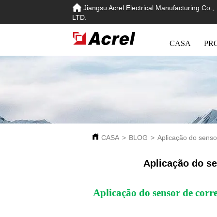
Jiangsu Acrel Electrical Manufacturing Co.,
LTD.
CASA
PR
CASA
>
BLOG
>
Aplicação do senso
Aplicação do se